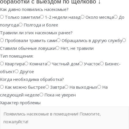
обработки с выездом по Щелково ↓
Как давно появились насекомые?
Только заметили
1-2 недели назад
Около месяца
До
полугода
Полгода и более
Травили ли этих насекомых ранее?
Пробовали травить сами
Обращались в другую службу
Ставили обычные ловушки
Нет, не травили
Тип помещения:
Квартира
Комната
Частный дом
Участок
Бизнес-
объект
Другое
Когда необходима обработка?
Как можно быстрее
Завтра
На выходных
На
следующей неделе
Пока не уверен
Характер проблемы