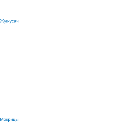
Жук-усач
Мокрицы