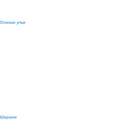
Осиные ульи
Шершни