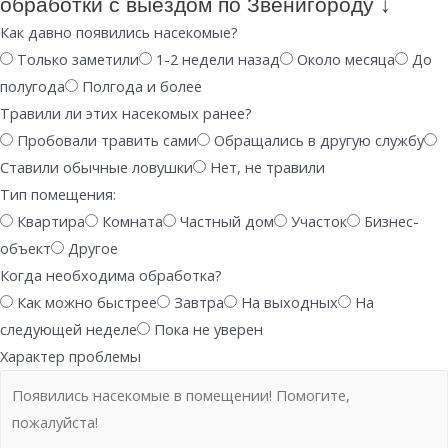
обработки с выездом по Звенигороду ↓
Как давно появились насекомые?
Только заметили
1-2 недели назад
Около месяца
До
полугода
Полгода и более
Травили ли этих насекомых ранее?
Пробовали травить сами
Обращались в другую службу
Ставили обычные ловушки
Нет, не травили
Тип помещения:
Квартира
Комната
Частный дом
Участок
Бизнес-
объект
Другое
Когда необходима обработка?
Как можно быстрее
Завтра
На выходных
На
следующей неделе
Пока не уверен
Характер проблемы