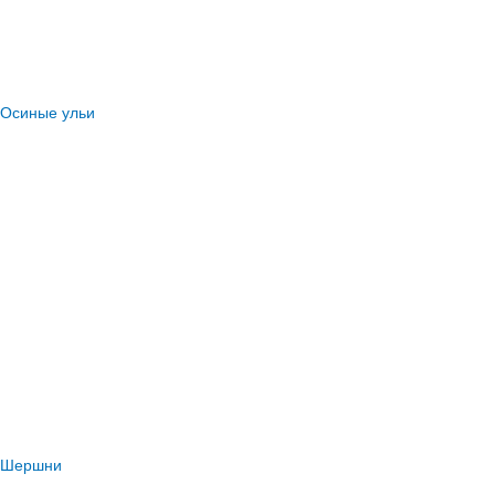
Осиные ульи
Шершни