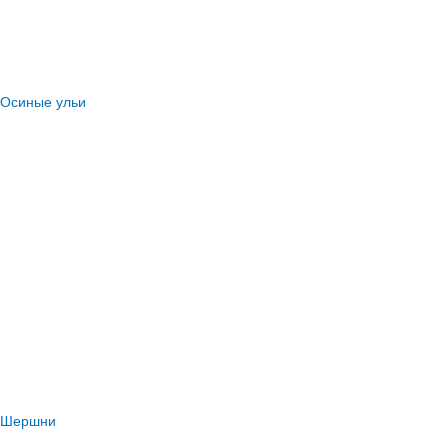
Осиные ульи
Шершни