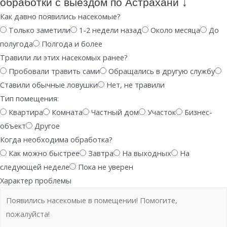
обработки с выездом по Астрахани ↓
Как давно появились насекомые?
Только заметили
1-2 недели назад
Около месяца
До
полугода
Полгода и более
Травили ли этих насекомых ранее?
Пробовали травить сами
Обращались в другую службу
Ставили обычные ловушки
Нет, не травили
Тип помещения:
Квартира
Комната
Частный дом
Участок
Бизнес-
объект
Другое
Когда необходима обработка?
Как можно быстрее
Завтра
На выходных
На
следующей неделе
Пока не уверен
Характер проблемы