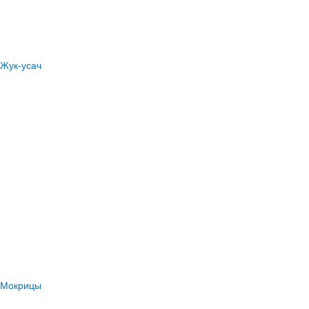
Жук-усач
Мокрицы