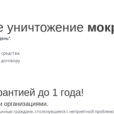
е уничтожение
мок
день".
е
средства.
 договору
антией до 1 года!
 и организациями.
бычные граждане, столкнувшиеся с неприятной пробле